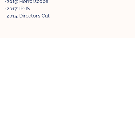
-2019: Horrorscope
-2017: IP-IS
-2015: Director’s Cut
INVITADO DE HONOR
INDIA
ACREDITADO POR